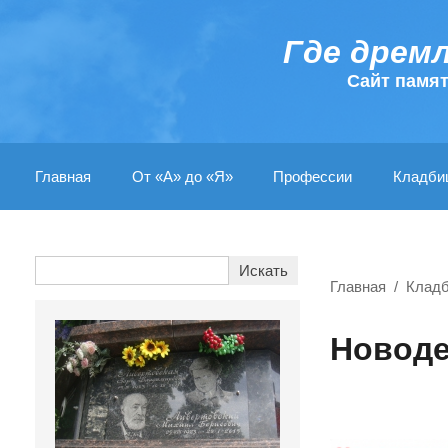
Где дрем
Cайт памя
Главная
От «А» до «Я»
Профессии
Кладби
Главная
Клад
Новоде