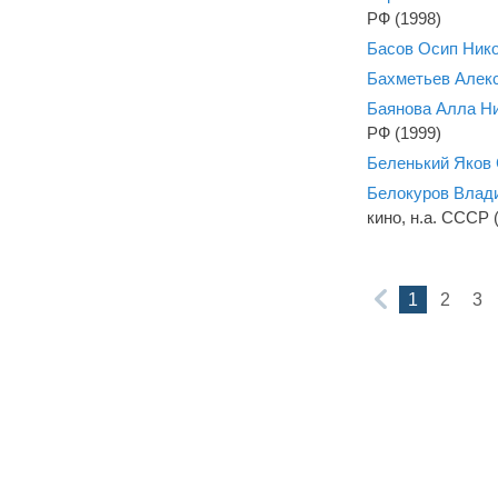
РФ (1998)
Басов Осип Ник
Бахметьев Алек
Баянова Алла Н
РФ (1999)
Беленький Яков 
Белокуров Влад
кино, н.а. СССР 
1
2
3