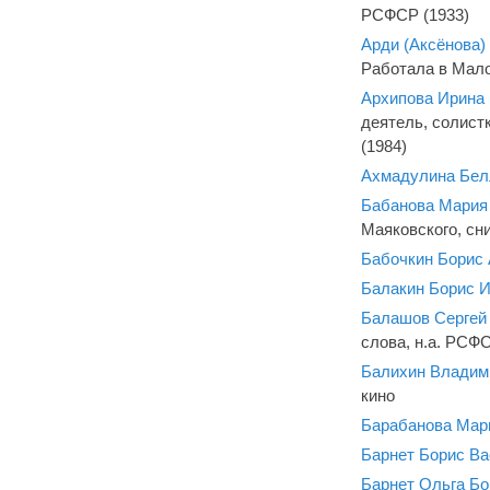
РСФСР (1933)
Арди (Аксёнова
Работала в Мало
Архипова Ирина 
деятель, солистк
(1984)
Ахмадулина Бел
Бабанова Мария
Маяковского, сн
Бабочкин Борис
Балакин Борис 
Балашов Сергей
слова, н.а. РСФС
Балихин Владим
кино
Барабанова Мар
Барнет Борис В
Барнет Ольга Бо