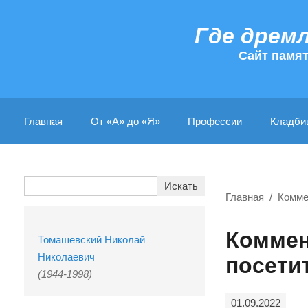
Где дрем
Cайт памя
Главная
От «А» до «Я»
Профессии
Кладби
Главная
Комме
Коммен
Томашевский Николай
Николаевич
посети
(1944-1998)
01.09.2022