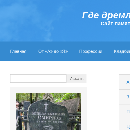
Где дрем
Cайт памя
Главная
От «А» до «Я»
Профессии
Кладби
А
З
П
Ц