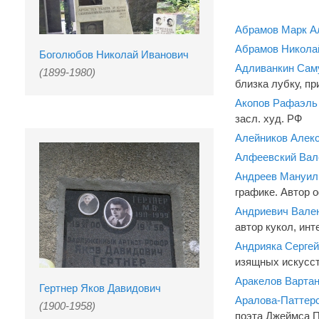
Абрамов Марк А
Абрамов Никола
Боголюбов Николай Иванович
Адливанкин Сам
(1899-1980)
близка лубку, пр
Акопов Рафаэль
засл. худ. РФ
Алейников Алек
Алфеевский Вал
Андреев Мануил
графике. Автор 
Андриевич Вале
автор кукол, ин
Андрияка Серге
изящных искусств
Аракелов Варта
Гертнер Яков Давидович
Аралова-Паттер
(1900-1958)
поэта Джеймса П