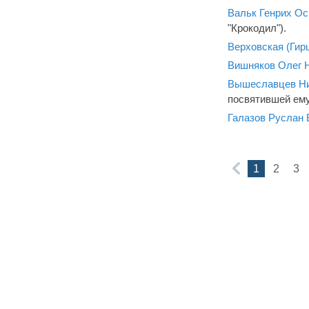
Вальк Генрих Ос
"Крокодил").
Верховская (Ги
Вишняков Олег 
Вышеславцев Ни
посвятившей ему
Галазов Руслан 
1
2
3