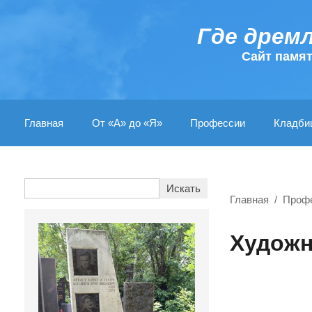
Где дрем
Cайт памя
Главная
От «А» до «Я»
Профессии
Кладби
Главная
Проф
Художн