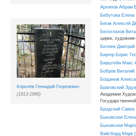
Архипов Абрам 
Бебутова Елена
Бегак Алексей Д
Белоглазов Вит
цирке, художник
Беляев Дмитрий
Биргер Борис Ге
Бирштейн Макс 
Бобров Виталий
Богданов Алекс
Королёв Геннадий Георгиевич
Браговский Эдуа
(1913-1995)
Aкадемии Xудоже
Государственной
Бродский Савва 
Быковская Елен
Быковская Марг
Вайсборд Марк 