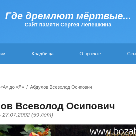
Где дремлют мёртвые...
Cайт памяти Сергея Лепешкина
ии
Кладбища
О проекте
Ссы
 «А» до «Я»
Абдулов Всеволод Осипович
ов Всеволод Осипович
- 27.07.2002 (59 лет)