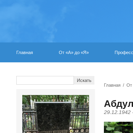
Главная
От «А» до «Я»
Професс
Главная
От
Абдул
29.12.1942 