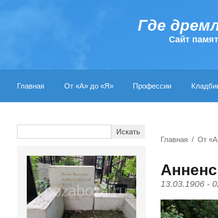
Где дрем
Cайт памя
Главная
От «А» до «Я»
Профессии
Кладби
Главная
От «А
Анненс
13.03.1906 - 