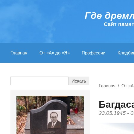
Где дрем
Cайт памя
Главная
От «А» до «Я»
Профессии
Кладби
Главная
От «А
Багдас
23.05.1945 - 