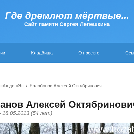
Где дремлют мёртвые...
Cайт памяти Сергея Лепешкина
ии
Кладбища
О проекте
Ссы
 «А» до «Я»
Балабанов Алексей Октябринович
анов Алексей Октябринови
- 18.05.2013 (54 лет)