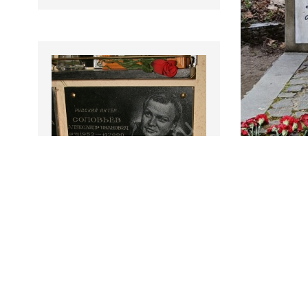
Печерникова Ирина Викторовна
(1945-2020)
Кинорежиссёр