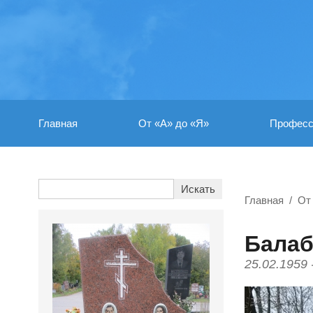
Главная
От «А» до «Я»
Професс
Главная
От
Балаб
25.02.1959 