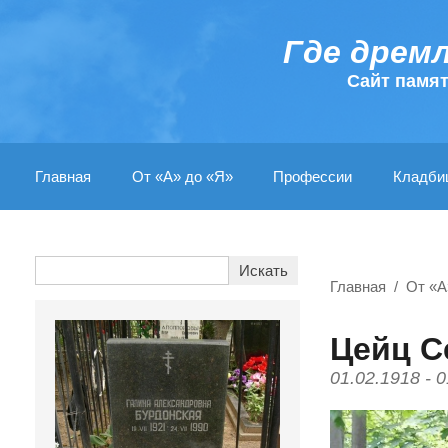
Где дрем
Cайт памя
Главная
От «А» до «Я»
Профессии
Кладби
Главная
От «А
Цейц С
01.02.1918 - 