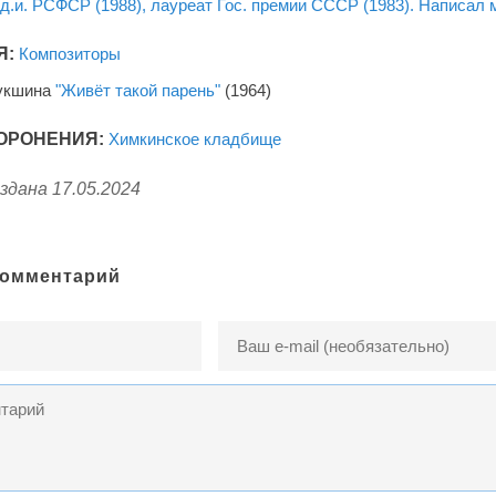
.д.и. РСФСР (1988), лауреат Гос. премии СССР (1983). Написа
Я:
Композиторы
укшина
"Живёт такой парень"
(1964)
ОРОНЕНИЯ:
Химкинское кладбище
здана 17.05.2024
комментарий