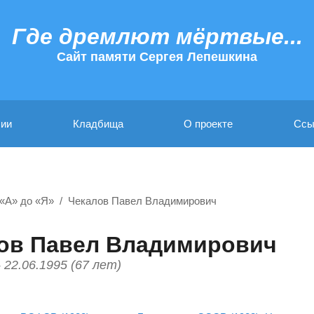
Где дремлют мёртвые...
Cайт памяти Сергея Лепешкина
ии
Кладбища
О проекте
Ссы
«А» до «Я»
Чекалов Павел Владимирович
ов Павел Владимирович
- 22.06.1995 (67 лет)