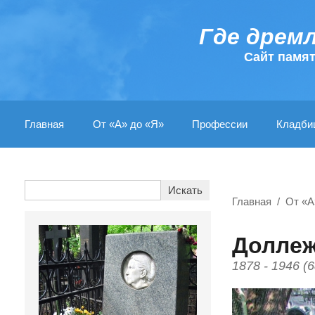
Где дрем
Cайт памя
Главная
От «А» до «Я»
Профессии
Кладби
Главная
От «А
Доллеж
1878 - 1946 (