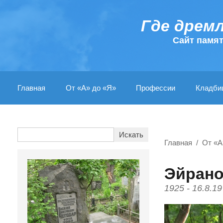
Где дрем
Cайт памя
Главная
От «А» до «Я»
Профессии
Кладби
Главная
От «А
Эйрано
1925 - 16.8.1