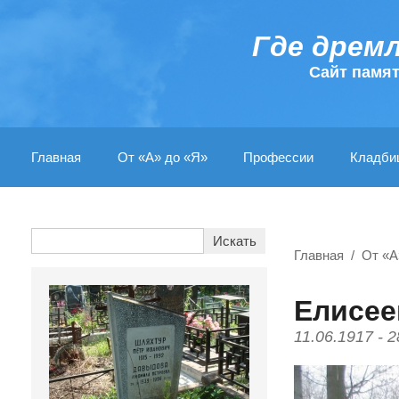
Где дрем
Cайт памя
Главная
От «А» до «Я»
Профессии
Кладби
Главная
От «А
Елисее
11.06.1917 - 