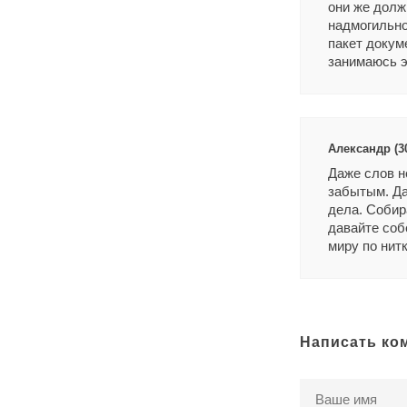
они же долж
надмогильно
пакет докуме
занимаюсь э
Александр (30
Даже слов не
забытым. Да
дела. Собир
давайте соб
миру по нитк
Написать ко