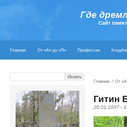
Где дрем
Cайт памя
Главная
От «А» до «Я»
Профессии
Кладби
Главная
От «А
Гитин 
20.01.1937 - 