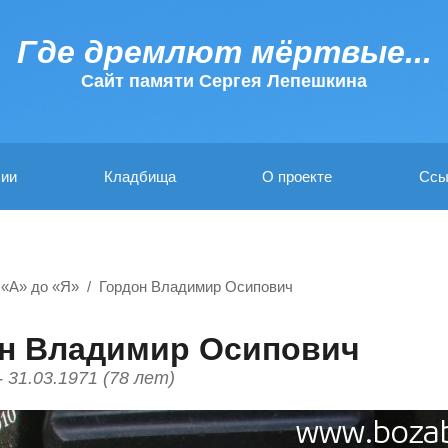
Где дремлют мёртвые...
Cайт памяти Сергея Лепешкина
ии
Кладбища
О проекте
Ссы
 «А» до «Я»
Гордон Владимир Осипович
н Владимир Осипович
- 31.03.1971 (78 лет)