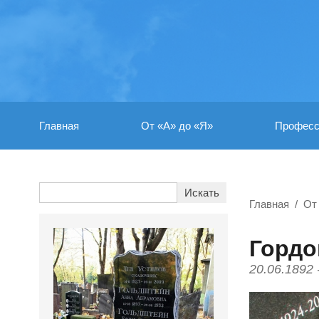
Главная
От «А» до «Я»
Професс
Главная
От
Гордо
20.06.1892 