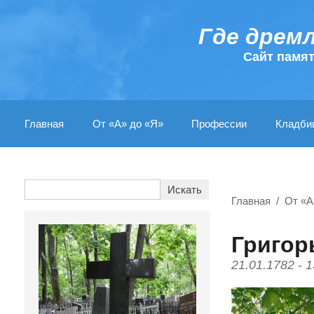
Где дрем
Cайт памя
Главная
От «А» до «Я»
Профессии
Кладби
Главная
От «А
Григор
21.01.1782 - 