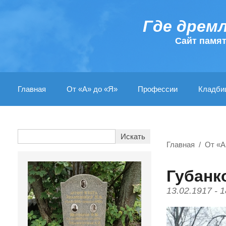
Где дрем
Cайт памя
Главная
От «А» до «Я»
Профессии
Кладби
Главная
От «А
Губанк
13.02.1917 - 