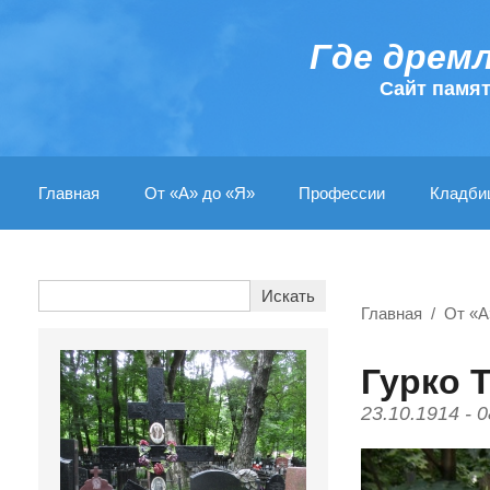
Где дрем
Cайт памя
Главная
От «А» до «Я»
Профессии
Кладби
Главная
От «А
Гурко 
23.10.1914 - 