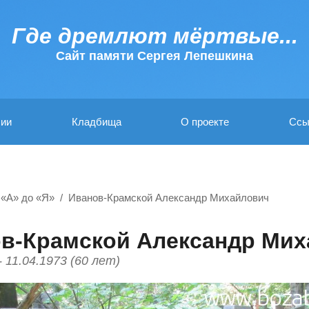
Где дремлют мёртвые...
Cайт памяти Сергея Лепешкина
ии
Кладбища
О проекте
Ссы
 «А» до «Я»
Иванов-Крамской Александр Михайлович
в-Крамской Александр Ми
- 11.04.1973 (60 лет)