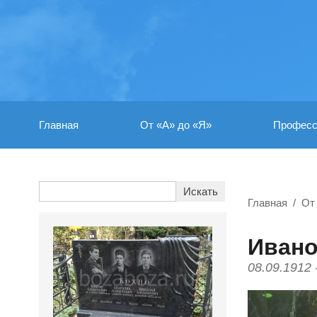
Главная
От «А» до «Я»
Професс
Главная
От
Ивано
08.09.1912 