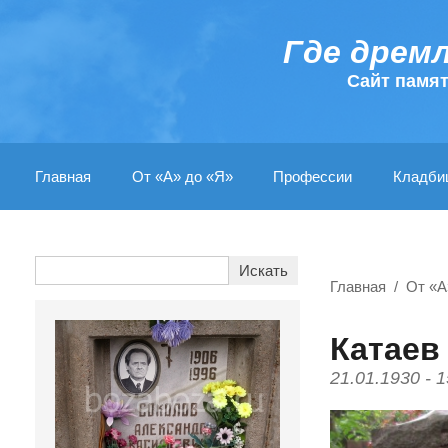
Где дрем
Cайт памя
Главная
От «А» до «Я»
Профессии
Кладби
Главная
От «А
Катаев
21.01.1930 - 