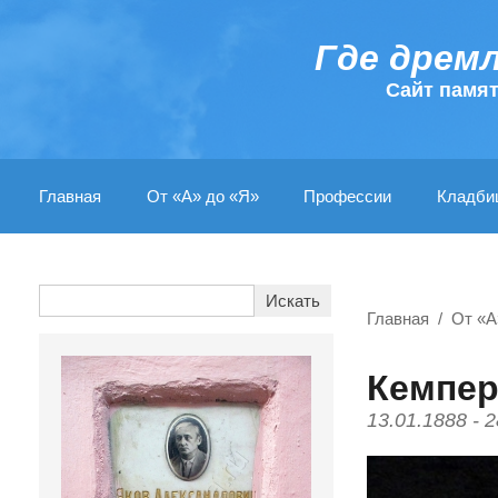
Где дрем
Cайт памя
Главная
От «А» до «Я»
Профессии
Кладби
Главная
От «А
Кемпер
13.01.1888 - 