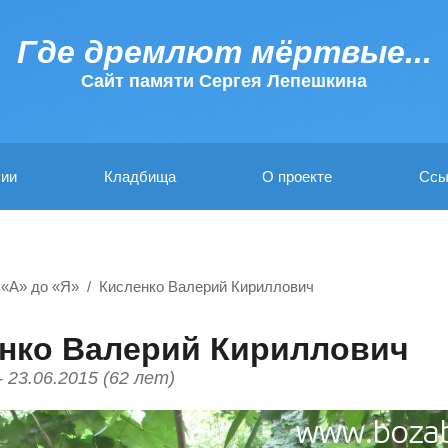
Где дремлют мёртвые...
Cайт памяти Сергея Лепешкина
ии
Кладбища
О проекте
Ссы
 «А» до «Я»
Кисленко Валерий Кириллович
нко Валерий Кириллович
- 23.06.2015 (62 лет)