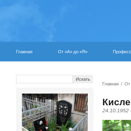
Главная
От «А» до «Я»
Професс
Главная
От
Кисле
24.10.1952 