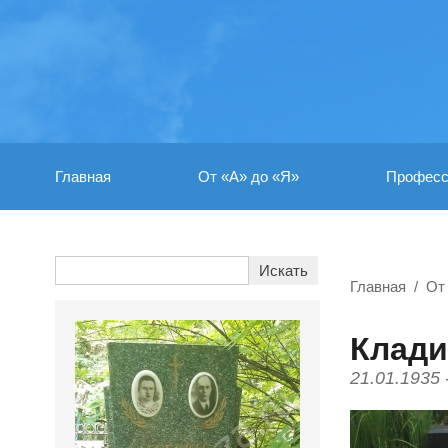
Главная
От «А» до «Я»
Професс
Главная
От
Клади
21.01.1935 