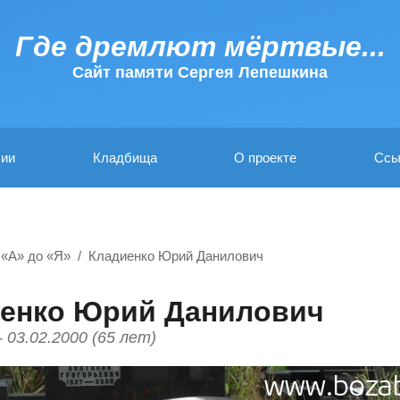
Где дремлют мёртвые...
Cайт памяти Сергея Лепешкина
ии
Кладбища
О проекте
Ссы
 «А» до «Я»
Кладиенко Юрий Данилович
енко Юрий Данилович
- 03.02.2000 (65 лет)