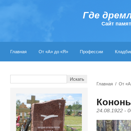
Где дрем
Cайт памя
Главная
От «А» до «Я»
Профессии
Кладби
Главная
От «А
Кононы
24.08.1922 - 