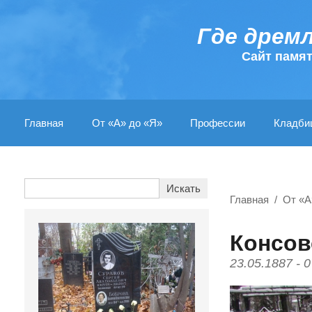
Где дрем
Cайт памя
Главная
От «А» до «Я»
Профессии
Кладби
Главная
От «А
Консов
23.05.1887 - 