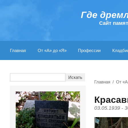
Где дрем
Cайт памя
Главная
От «А» до «Я»
Профессии
Кладби
Главная
От «А
Красав
03.05.1939 - 