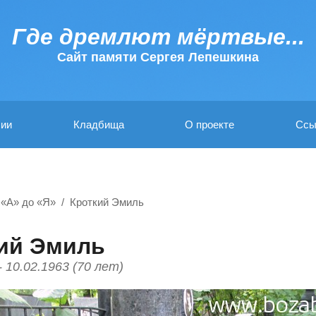
Где дремлют мёртвые...
Cайт памяти Сергея Лепешкина
ии
Кладбища
О проекте
Ссы
 «А» до «Я»
Кроткий Эмиль
ий Эмиль
- 10.02.1963 (70 лет)