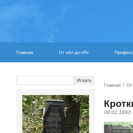
Главная
От «А» до «Я»
Професс
Главная
От
Кротк
08.01.1893 