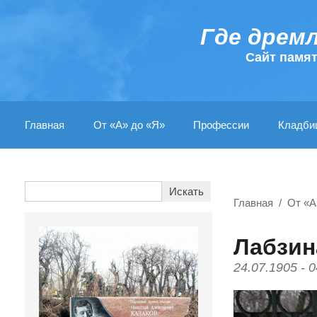
Где дрем
Cайт памя
Главная
От «А» до «Я»
Профессии
Кладби
Главная
От «А
Лабзин
24.07.1905 - 