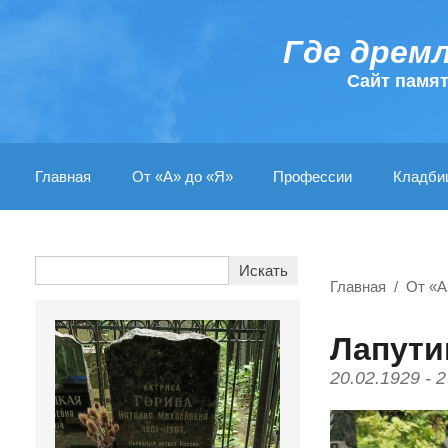
Где дрем
Cайт памя
Главная
От «А» до «Я»
Профессии
Кладби
Главная
От «А
Лапути
20.02.1929 - 