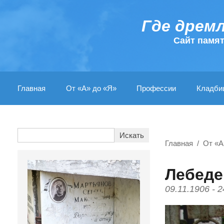
Где дрем
Cайт памя
Главная
От «А» до «Я»
Профессии
Кладби
Главная
От «А
Лебеде
09.11.1906 - 