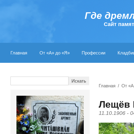
Где дрем
Cайт памя
Главная
От «А» до «Я»
Профессии
Кладби
Главная
От «А
Лещёв 
11.10.1906 - 