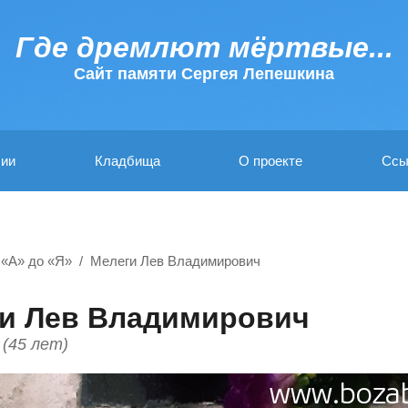
Где дремлют мёртвые...
Cайт памяти Сергея Лепешкина
ии
Кладбища
О проекте
Ссы
 «А» до «Я»
Мелеги Лев Владимирович
и Лев Владимирович
 (45 лет)