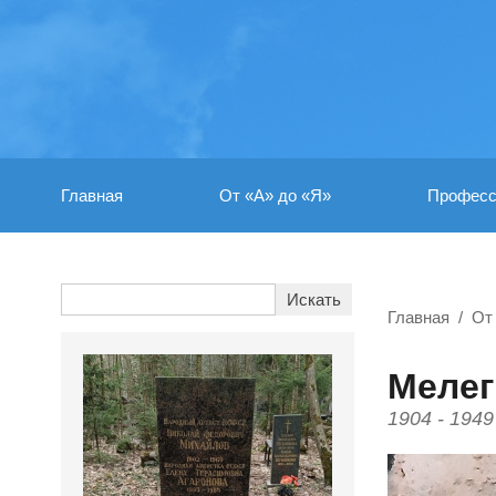
Главная
От «А» до «Я»
Професс
Главная
От
Мелег
1904 - 1949