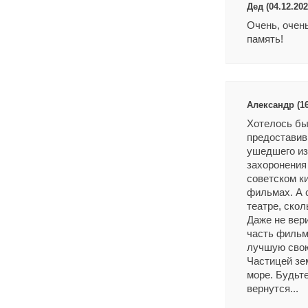
Дед (04.12.202
Очень, очень
память!
Александр (16
Хотелось бы
предоставив
ушедшего из 
захоронения
советском ки
фильмах. А с
театре, скол
Даже не вер
часть фильма
лучшую свою
Частицей зе
море. Будьте
вернутся...