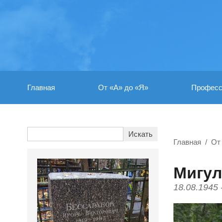
Главная
От «А» до «Я»
Професс
Главная
От
Мигул
18.08.1945 