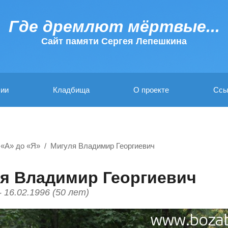
Где дремлют мёртвые...
Cайт памяти Сергея Лепешкина
ии
Кладбища
О проекте
Ссы
 «А» до «Я»
Мигуля Владимир Георгиевич
я Владимир Георгиевич
- 16.02.1996 (50 лет)