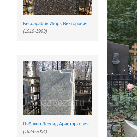
Бессарабов Игорь Викторович
(1919-1993)
Пчёлкин Леонид Аристархович
(1924-2004)