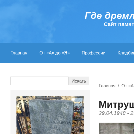
Где дрем
Cайт памя
Главная
От «А» до «Я»
Профессии
Кладби
Главная
От «А
Митруш
29.04.1948 - 