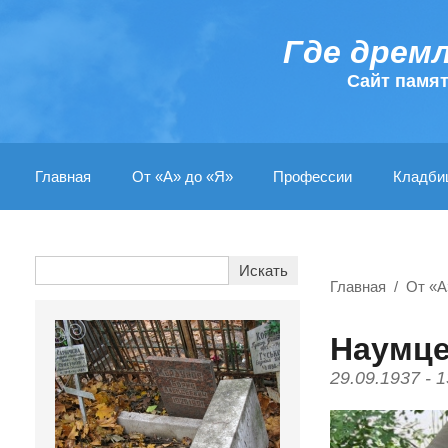
Где дрем
Cайт памя
Главная
От «А» до «Я»
Профессии
Кладби
Главная
От «А
Наумц
29.09.1937 - 