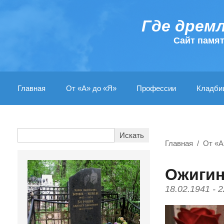
Где дрем
Cайт памя
Главная
От «А» до «Я»
Профессии
Кладби
Главная
От «А
Ожигин
18.02.1941 - 