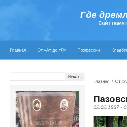
Где дрем
Cайт памя
Главная
От «А» до «Я»
Профессии
Кладби
Главная
От «А
Пазовс
02.02.1887 - 