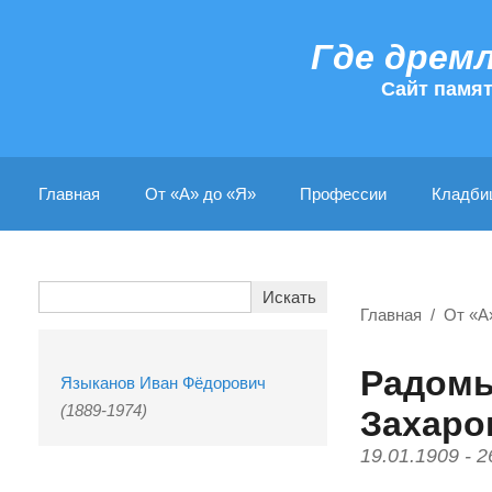
Где дрем
Cайт памя
Главная
От «А» до «Я»
Профессии
Кладби
Главная
От «А
Радомы
Языканов Иван Фёдорович
(1889-1974)
Захаро
19.01.1909 - 2