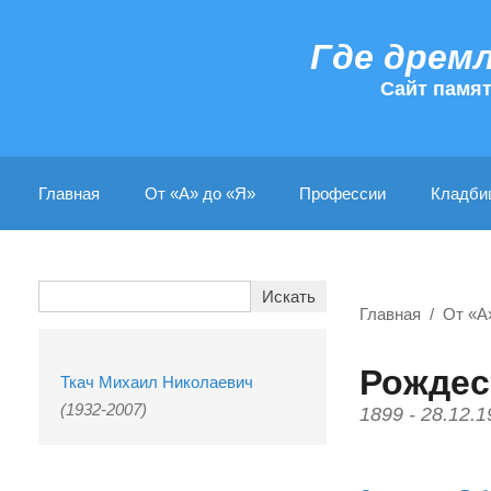
Где дрем
Cайт памя
Главная
От «А» до «Я»
Профессии
Кладби
Главная
От «А
Рождес
Ткач Михаил Николаевич
(1932-2007)
1899 - 28.12.