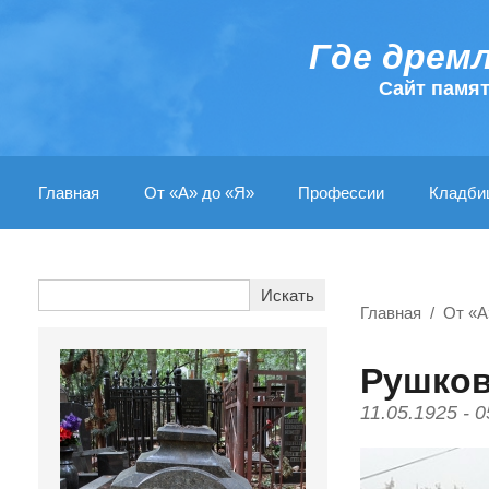
Где дрем
Cайт памя
Главная
От «А» до «Я»
Профессии
Кладби
Главная
От «А
Рушков
11.05.1925 - 