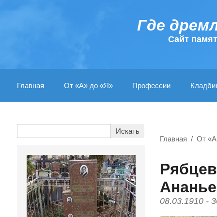
Где дрем
Cайт памя
Главная
От «А» до «Я»
Профессии
Кладби
Главная
От «А
Рябцев
Ананье
08.03.1910 - 