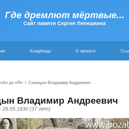
Где дремлют мёртвые...
Cайт памяти Сергея Лепешкина
ии
Кладбища
О проекте
Ссы
 «А» до «Я»
Синицын Владимир Андреевич
ын Владимир Андреевич
- 28.05.1930 (37 лет)