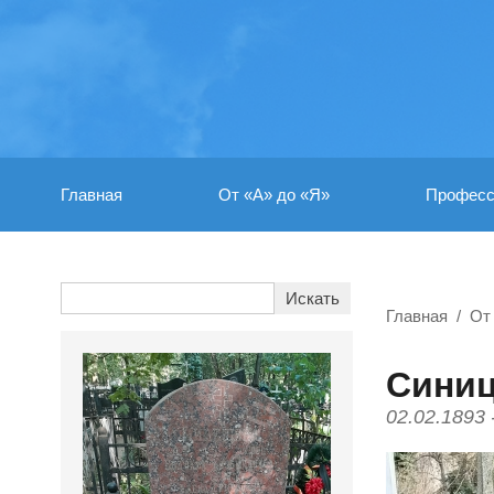
Главная
От «А» до «Я»
Професс
Главная
От
Синиц
02.02.1893 