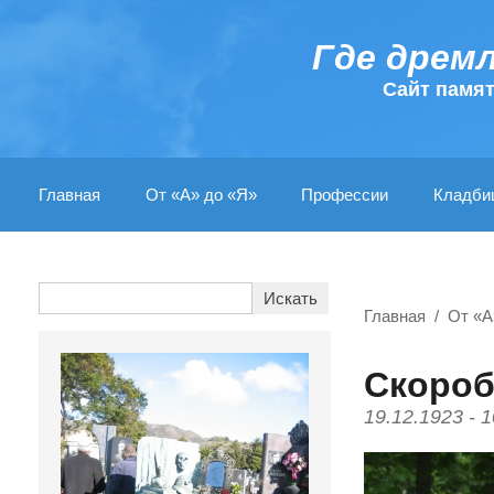
Где дрем
Cайт памя
Главная
От «А» до «Я»
Профессии
Кладби
Главная
От «А
Скороб
19.12.1923 - 