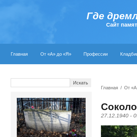
Где дрем
Cайт памя
Главная
От «А» до «Я»
Профессии
Кладби
Главная
От «А
Соколо
27.12.1940 - 