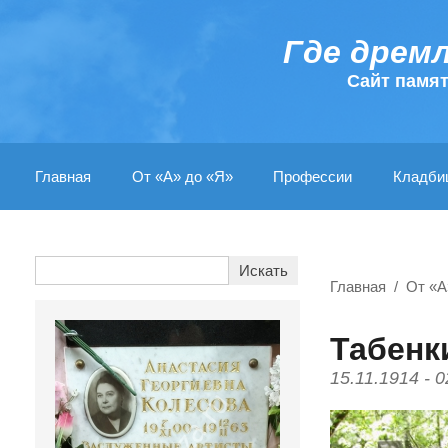
Где дрем
Cайт памя
Главная
От «А» до «Я»
Профессии
Кладби
Главная
От «А
Табенк
15.11.1914 - 