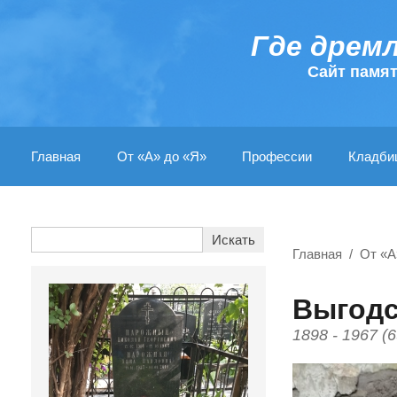
Где дрем
Cайт памя
Главная
От «А» до «Я»
Профессии
Кладби
Главная
От «А
Выгодс
1898 - 1967 (