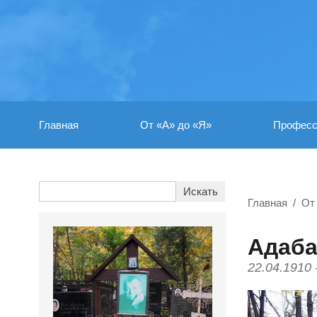
Главная
От «А» до «Я»
Професс
Главная
От
Адаба
22.04.1910 