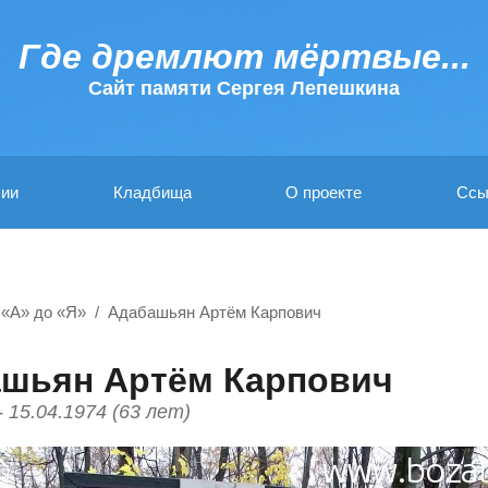
Где дремлют мёртвые...
Cайт памяти Сергея Лепешкина
ии
Кладбища
О проекте
Ссы
 «А» до «Я»
Адабашьян Артём Карпович
шьян Артём Карпович
- 15.04.1974 (63 лет)