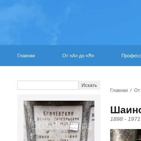
Главная
От «А» до «Я»
Професс
Главная
От
Шаинс
1898 - 1971