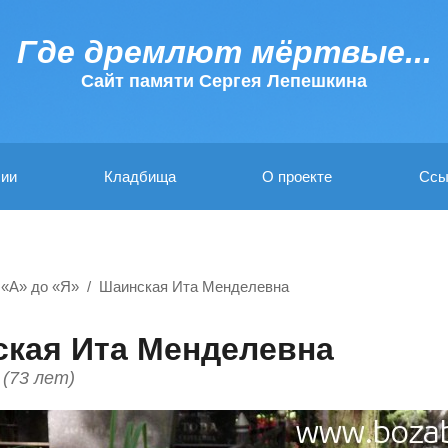
Где дремлют мёртвые...
Cайт памяти Сергея Лепешкина
ии
Кладбища
О проекте
Ссы
 «А» до «Я»
Шаинская Ита Менделевна
кая Ита Менделевна
 (73 лет)